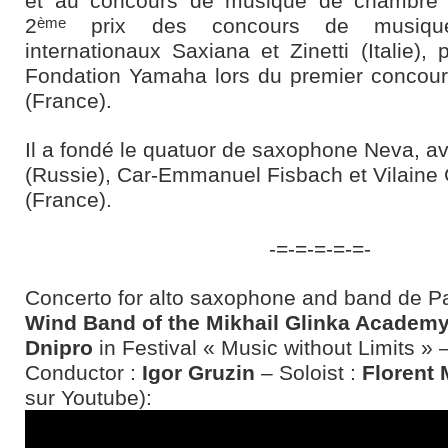
et au concours de musique de chambre 
2
prix des concours de musiqu
ème
internationaux Saxiana et Zinetti (Italie), 
Fondation Yamaha lors du premier concour
(France).
Il a fondé le quatuor de saxophone Neva, av
(Russie), Car-Emmanuel Fisbach et Vilaine 
(France).
-=-=-=-=-=-
Concerto for alto saxophone and band de Pa
Wind Band of the Mikhail Glinka Academy
Dnipro
in Festival « Music without Limits » 
Conductor :
Igor Gruzin
– Soloist :
Florent 
sur Youtube):