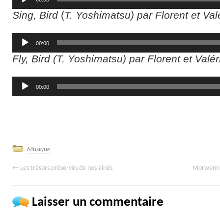
audio
Sing, Bird
(
T. Yoshimatsu) par Florent et Valé
Lecteur
00:00
audio
Fly, Bird
(T. Yoshimatsu) par Florent et Valér
Lecteur
00:00
audio
Musique
←
Les trésors préservés de nos aînés
Morwenn 
Laisser un commentaire