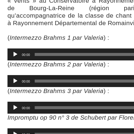
« vents » au Conservatoire à Rayonneme
de Bourg-La-Reine (région pari
qu’accompagnatrice de la classe de chant
à Rayonnement Départemental de Romainvil
(
Intermezzo Brahms 1 par Valeria
) :
Lecteur
00:00
audio
(
Intermezzo Brahms 2 par Valeria
) :
Lecteur
00:00
audio
(
Intermezzo Brahms 3 par Valeria
) :
Lecteur
00:00
audio
Impromptu op 90 n° 3 de Schubert par Floren
Lecteur