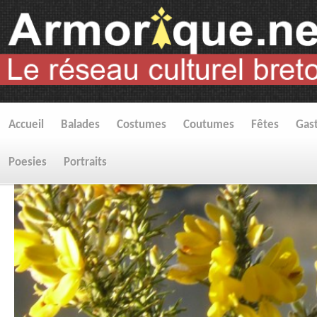
Accueil
Balades
Costumes
Coutumes
Fêtes
Gas
Poesies
Portraits