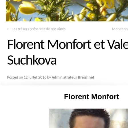
←
Les trésors préservés de nos aînés
Morwenn 
Florent Monfort et Vale
Suchkova
Posted on
12 juillet 2016
by
Administrateur Breizhnet
Florent Monfort