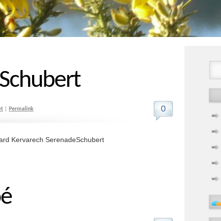
 Schubert
0
et
|
Permalink
rnard Kervarech SerenadeSchubert
oé