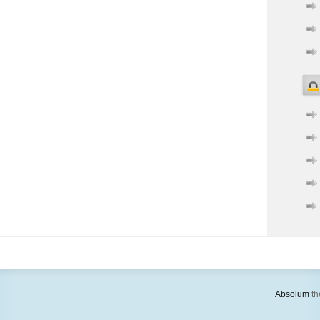
Absolum
th