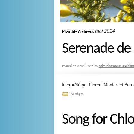
mai 2014
Monthly Archives:
Serenade de
Posted on
2 mai 2014
by
Administrateur Breizhn
Interprété par Florent Monfort et Be
Musique
Song for Chl