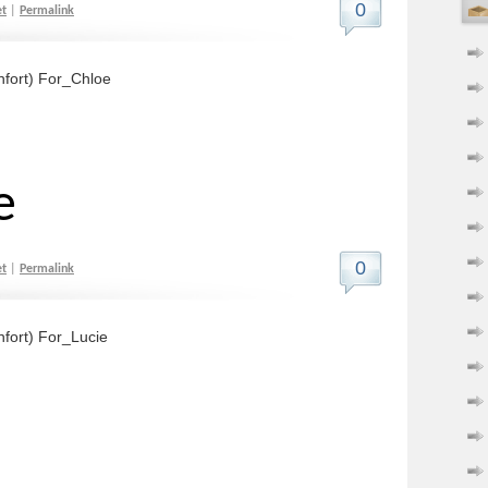
0
et
|
Permalink
nfort) For_Chloe
e
0
et
|
Permalink
nfort) For_Lucie