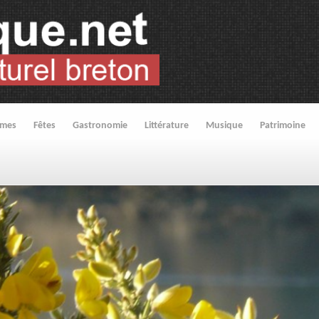
umes
Fêtes
Gastronomie
Littérature
Musique
Patrimoine