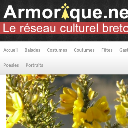
Accueil
Balades
Costumes
Coutumes
Fêtes
Gas
Poesies
Portraits