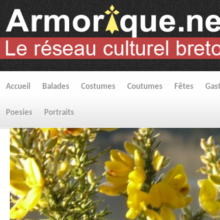
Accueil
Balades
Costumes
Coutumes
Fêtes
Gas
Poesies
Portraits