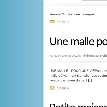
Jeanne Monfort née Jezequel
Non classé
Une malle po
Posted on
20 mars 2022
by
Administrateur Breiz
UNE MALLE ..POUR UNE VIEPas une bio
malle où viennent s’empiler,Les cost
layette parfumée du petit [..]
Non classé