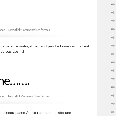
hnet
|
Permalink
Commentaires fermés
anière.Le matin, il n’en sort pas.La louve sait qu’il est
mpe pas.Les [..]
lune…….
hnet
|
Permalink
Commentaires fermés
n oiseau passe,Au clair de lune, tombe une