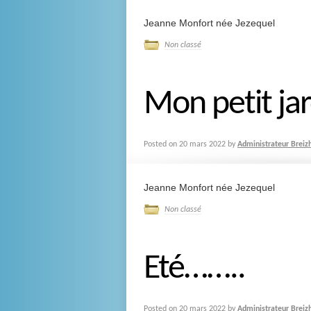
Jeanne Monfort née Jezequel
Non classé
Mon petit jar
Posted on
20 mars 2022
by
Administrateur Breiz
Jeanne Monfort née Jezequel
Non classé
Eté……..
Posted on
20 mars 2022
by
Administrateur Breiz