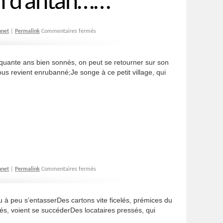
on d’antan……
hnet
|
Permalink
Commentaires fermés
nte ans bien sonnés, on peut se retourner sur son
ous revient enrubanné;Je songe à ce petit village, qui
hnet
|
Permalink
Commentaires fermés
 à peu s’entasserDes cartons vite ficelés, prémices du
dés, voient se succéderDes locataires pressés, qui