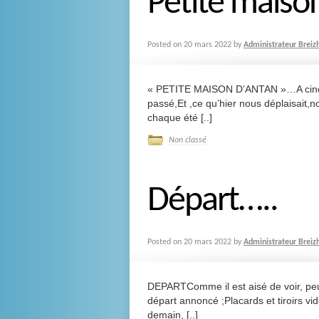
Petite mais
Posted on
20 mars 2022
by
Administrateur Breiz
« PETITE MAISON D’ANTAN »…A cinqua
passé,Et ,ce qu’hier nous déplaisait,n
chaque été [..]
Non classé
Départ…..
Posted on
20 mars 2022
by
Administrateur Breiz
DEPARTComme il est aisé de voir, peu
départ annoncé ;Placards et tiroirs vi
demain, [..]