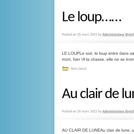
Le loup……
Posted on
20 mars 2022
by
Administrateur Breiz
LE LOUPLe soir, le loup entre dans sa t
mort, hier !A la chasse, elle ne se tro
Non classé
Au clair de 
Posted on
20 mars 2022
by
Administrateur Breiz
AU CLAIR DE LUNEAu clair de lune, u