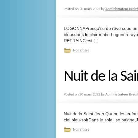
Posted on
20 mars 2022
by
Administrateur Breiz
LOGONNAPresqu’île de rêve sous un ci
bleusdans le clair matin Logonna rayon
REFRAINC’est [..]
Non classé
Nuit de la Sa
Posted on
20 mars 2022
by
Administrateur Breiz
Nuit de la Saint Jean Quand les enfan
ciel bleu-soirDans le soleil se baigne,J
Non classé