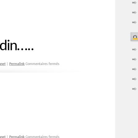
din…..
hnet
|
Permalink
Commentaires fermés
hnet
|
Permalink
Commentaires fermés