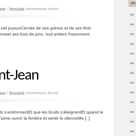
hnet
|
Permalink
Commentaires fermés
el joyeuxCernée de ses grèves et de ses flots
neet ses bois de pins, tout entiers frissonnent
int-Jean
hnet
|
Permalink
Commentaires fermés
ts s’endormentEt que les bruits s’éteignentEt quand le
’aime ouvrir la fenêtre et sentir le silenceMe [..]