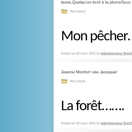
tasse,Quelqu’un écrit à la plumeSous un
Non classé
Mon pêcher
Posted on
20 mars 2022
by
Administrateur Breiz
Jeanne Monfort née Jezequel
Non classé
La forêt…….
Posted on
20 mars 2022
by
Administrateur Breiz