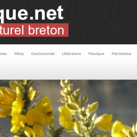
umes
Fêtes
Gastronomie
Littérature
Musique
Patrimoine