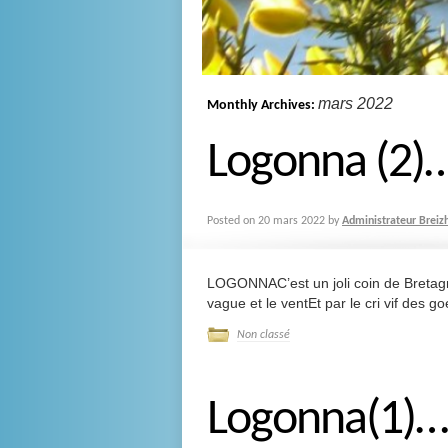
mars 2022
Monthly Archives:
Logonna (2)…
Posted on
20 mars 2022
by
Administrateur Breiz
LOGONNAC’est un joli coin de Bretagne
vague et le ventEt par le cri vif des 
Non classé
Logonna(1)