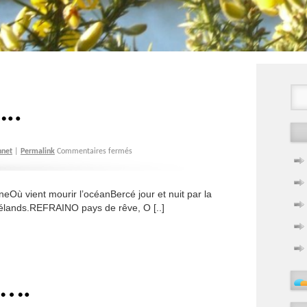
..
hnet
|
Permalink
Commentaires fermés
Où vient mourir l’océanBercé jour et nuit par la
goélands.REFRAINO pays de rêve, O [..]
…….