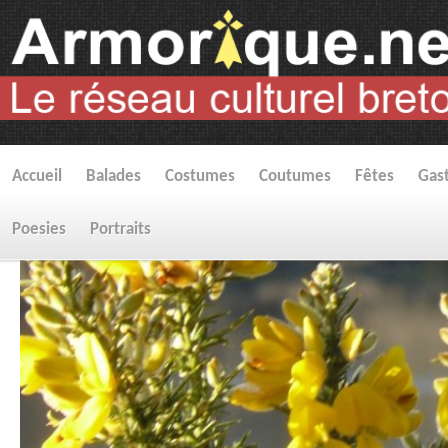
Accueil
Balades
Costumes
Coutumes
Fêtes
Gas
Poesies
Portraits