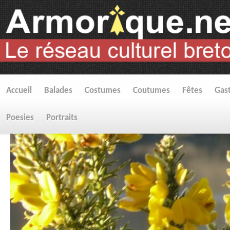
Accueil
Balades
Costumes
Coutumes
Fêtes
Gas
Poesies
Portraits