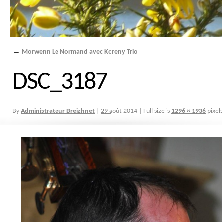
←
Morwenn Le Normand avec Koreny Trio
DSC_3187
By
Administrateur Breizhnet
|
29 août 2014
|
Full size is
1296 × 1936
pixel