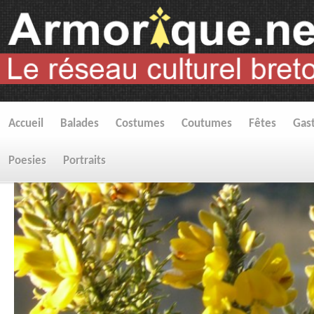
Accueil
Balades
Costumes
Coutumes
Fêtes
Gas
Poesies
Portraits