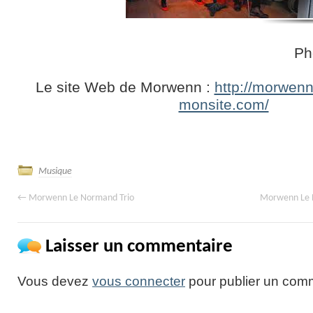
Photo pochet
Le site Web de Morwenn :
http://morwenn
monsite.com/
Musique
←
Morwenn Le Normand Trio
Morwenn Le 
Laisser un commentaire
Vous devez
vous connecter
pour publier un comm