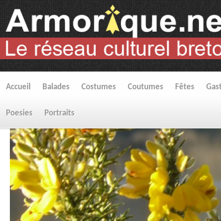
Accueil
Balades
Costumes
Coutumes
Fêtes
Gas
Poesies
Portraits