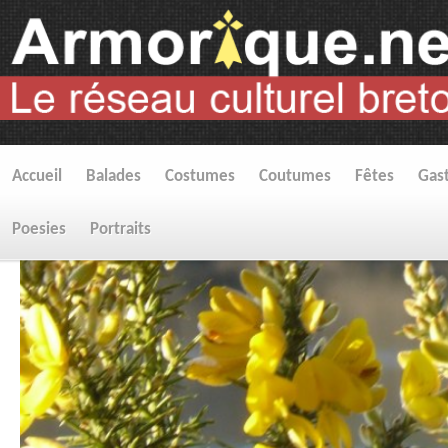
Accueil
Balades
Costumes
Coutumes
Fêtes
Gas
Poesies
Portraits