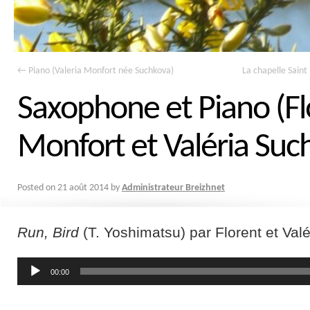
←
Piano (Valeria Monfort née Suchkova)
La chapelle Saint
Saxophone et Piano (Fl
Monfort et Valéria Suc
Posted on
21 août 2014
by
Administrateur Breizhnet
Run, Bird
(T. Yoshimatsu) par Florent et Valér
Lecteur
00:00
audio