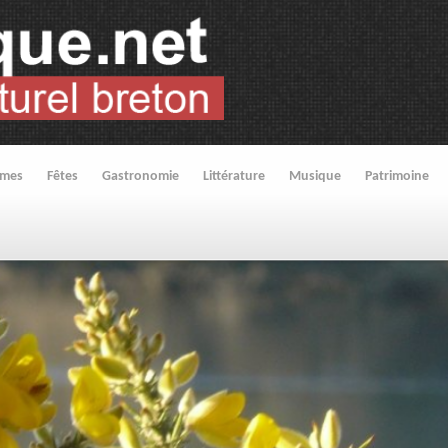
umes
Fêtes
Gastronomie
Littérature
Musique
Patrimoine