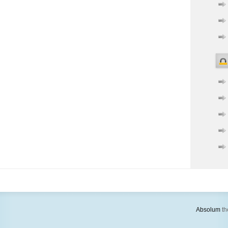
Absolum
th