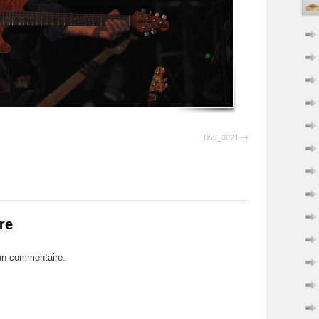
DSC_3021
re
un commentaire.