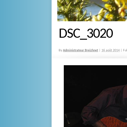
DSC_3020
By
Administrateur Breizhnet
|
16 août 2014
|
Ful