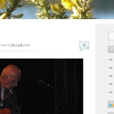
0
l size is
774 × 518
pixels