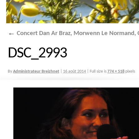
←
Concert Dan Ar Braz, Morwenn Le Normand, C
DSC_2993
By
Administrateur Breizhnet
|
16 août 2014
|
Full size is
774 × 518
pixels