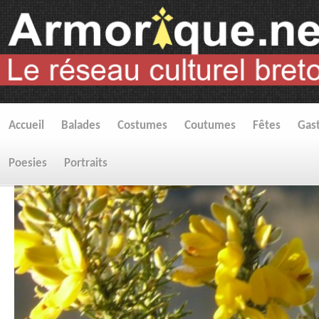
Accueil
Balades
Costumes
Coutumes
Fêtes
Gas
Poesies
Portraits