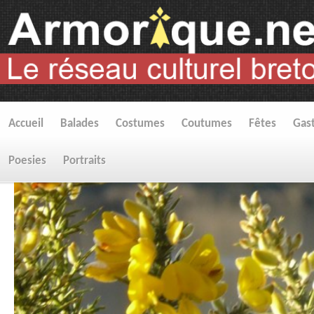
Accueil
Balades
Costumes
Coutumes
Fêtes
Gas
Poesies
Portraits