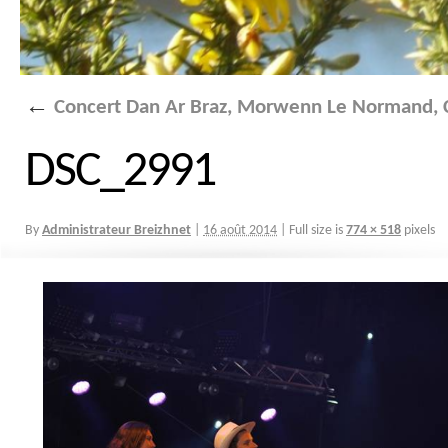
←
Concert Dan Ar Braz, Morwenn Le Normand, C
DSC_2991
By
Administrateur Breizhnet
|
16 août 2014
|
Full size is
774 × 518
pixels