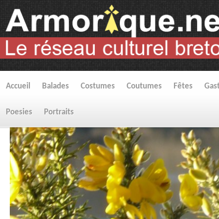
Accueil
Balades
Costumes
Coutumes
Fêtes
Gas
Poesies
Portraits