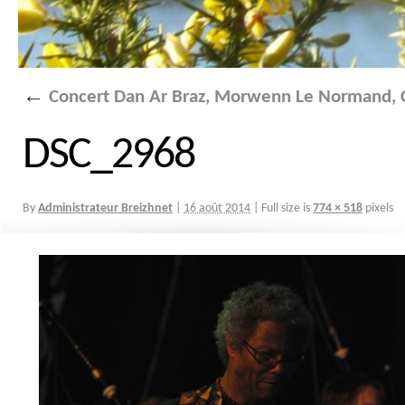
←
Concert Dan Ar Braz, Morwenn Le Normand, C
DSC_2968
By
Administrateur Breizhnet
|
16 août 2014
|
Full size is
774 × 518
pixels