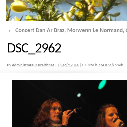
←
Concert Dan Ar Braz, Morwenn Le Normand, C
DSC_2962
By
Administrateur Breizhnet
|
16 août 2014
|
Full size is
774 × 518
pixels