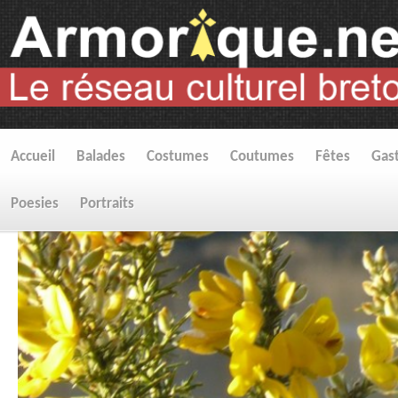
Accueil
Balades
Costumes
Coutumes
Fêtes
Gas
Poesies
Portraits