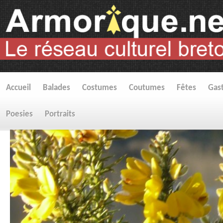
Accueil
Balades
Costumes
Coutumes
Fêtes
Gas
Poesies
Portraits