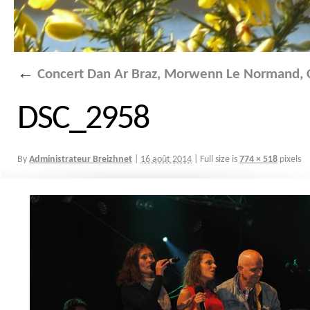
←
Concert Dan Ar Braz, Morwenn Le Normand, C
DSC_2958
By
Administrateur Breizhnet
|
16 août 2014
|
Full size is
774 × 518
pixels