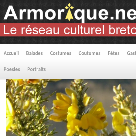
Accueil
Balades
Costumes
Coutumes
Fêtes
Gas
Poesies
Portraits