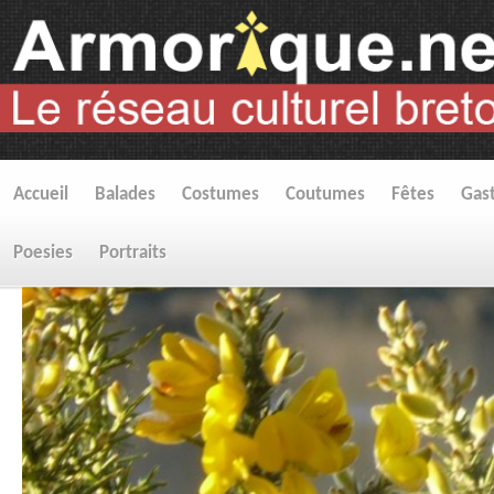
Accueil
Balades
Costumes
Coutumes
Fêtes
Gas
Poesies
Portraits