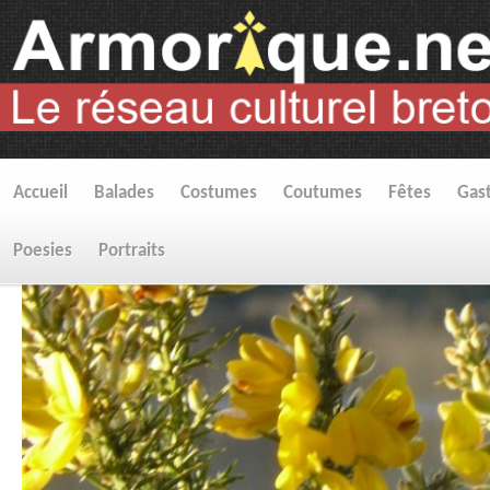
Accueil
Balades
Costumes
Coutumes
Fêtes
Gas
Poesies
Portraits