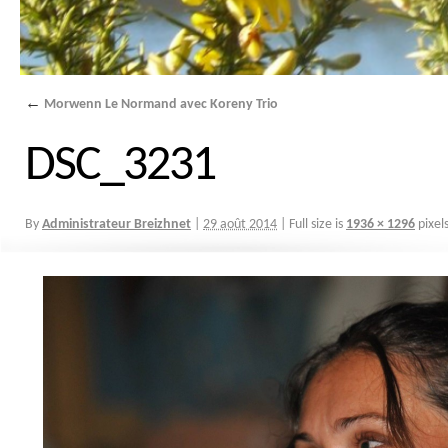
←
Morwenn Le Normand avec Koreny Trio
DSC_3231
By
Administrateur Breizhnet
|
29 août 2014
|
Full size is
1936 × 1296
pixel