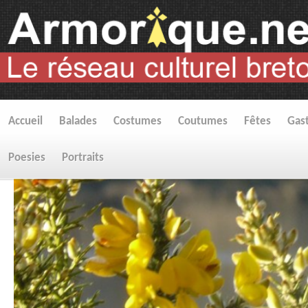
Accueil
Balades
Costumes
Coutumes
Fêtes
Gas
Poesies
Portraits