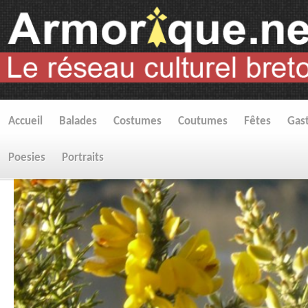
Accueil
Balades
Costumes
Coutumes
Fêtes
Gas
Poesies
Portraits