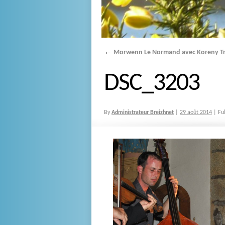
←
Morwenn Le Normand avec Koreny Tr
DSC_3203
By
Administrateur Breizhnet
|
29 août 2014
|
Ful