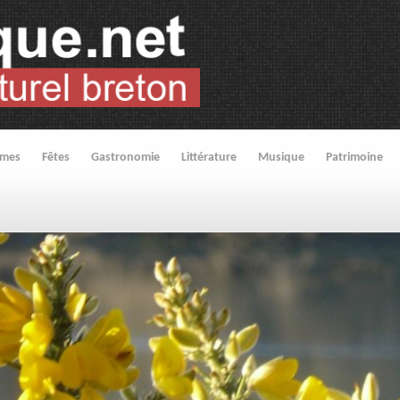
umes
Fêtes
Gastronomie
Littérature
Musique
Patrimoine