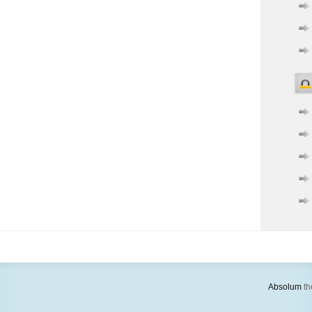
Absolum
th