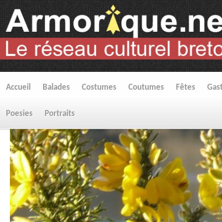
Accueil
Balades
Costumes
Coutumes
Fêtes
Gas
Poesies
Portraits