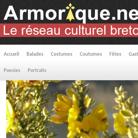
Accueil
Balades
Costumes
Coutumes
Fêtes
Gas
Poesies
Portraits