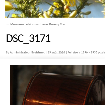
←
Morwenn Le Normand avec Koreny Trio
DSC_3171
By
Administrateur Breizhnet
|
29 août 2014
|
Full size is
1296 × 1936
pixel