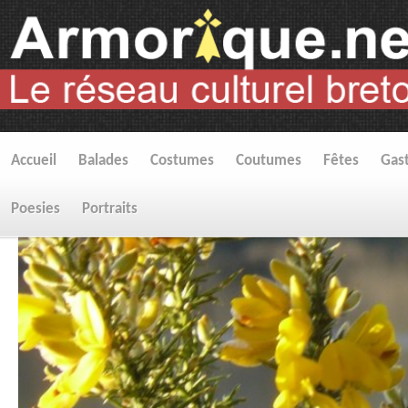
Accueil
Balades
Costumes
Coutumes
Fêtes
Gas
Poesies
Portraits