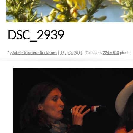
DSC_2939
By
Administrateur Breizhnet
|
16 août 2014
|
Full size is
774 × 518
pixels