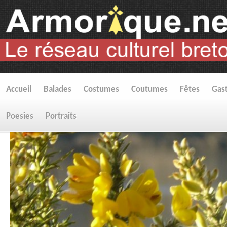
Accueil
Balades
Costumes
Coutumes
Fêtes
Gas
Poesies
Portraits