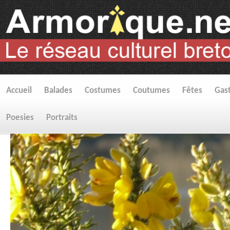
Accueil
Balades
Costumes
Coutumes
Fêtes
Gas
Poesies
Portraits