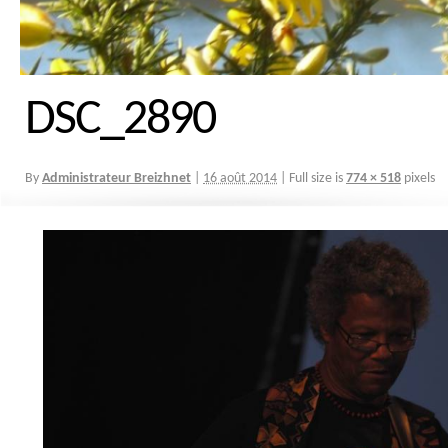
DSC_2890
By
Administrateur Breizhnet
|
16 août 2014
|
Full size is
774 × 518
pixels