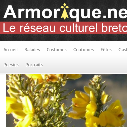
Accueil
Balades
Costumes
Coutumes
Fêtes
Gas
Poesies
Portraits