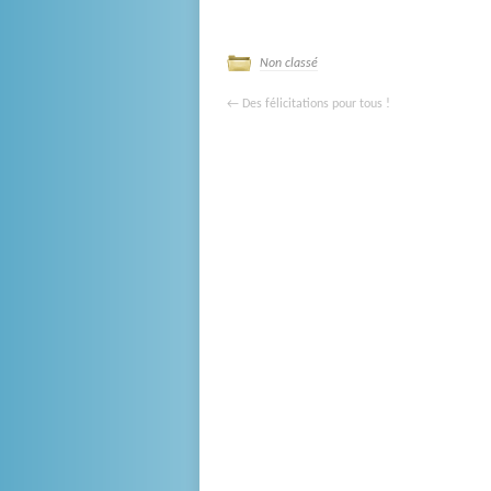
Non classé
←
Des félicitations pour tous !