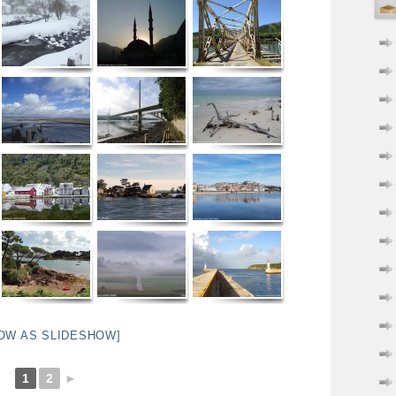
OW AS SLIDESHOW]
1
2
►