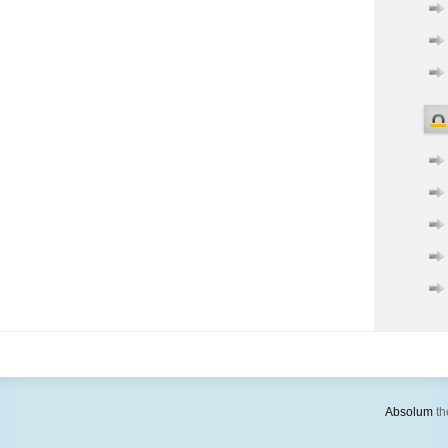
Absolum
th