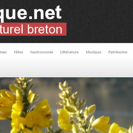
umes
Fêtes
Gastronomie
Littérature
Musique
Patrimoine